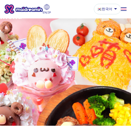
한국어
Menu
EN/JP
TOP
LOCATION
ABOUT
MENU
MAIDS
TOPICS