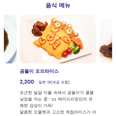
음식 메뉴
녹차 팬케이크
1,540
일본 엔(세금 포함)
폭신폭신한 팬케이크 위에 부드러운 크림
을 듬뿍 올리고, 향긋한 말차가루와 은은
한 단맛의 단밭를 곁들여 마무리해, 일본
식 감성이 가득한 특제 디저트입니다,