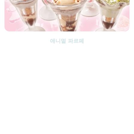
애니멀 파르페
1,150
일본 엔(세금 포함)
비주얼까지 귀여운 메이드리밍의 No.1 kawaii♡ 애니멀 파르페!
폭신폭신한 크림과 각종 재료를 겹겹이 쌓은 단면이 사랑스러움을 더합
니다.
딜리셔스 & 엔조이 투게더♪를 콘셉트로, 정성가득 애정가득한 파르페
입니다.